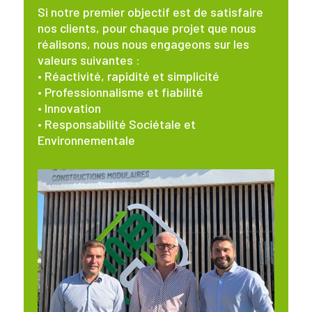
Si notre premier objectif est de satisfaire
nos clients, pour chaque projet que nous
réalisons, nous nous engageons sur les
valeurs suivantes :
• Réactivité, rapidité et simplicité
• Professionnalisme et fiabilité
• Innovation
• Responsabilité Sociétale et
Environnementale