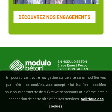
DÉCOUVREZ NOS ENGAGEMENTS
SN MODULO BETON
8, rue Ernest Pécou
82000 MONTAUBAN
Tél. +33 (0)5 63 66 68 64
En poursuivant votre navigation sur ce site sans modifier vos
paramètres de cookies, vous acceptez l'utilisation de cookies
Les déchèteries
Bâtiments
pour nous permettre de suivre votre parcours afin d'améliorer la
Réalisations
conception de notre site et de ses services.
politique des
L’entreprise
cookies
.
Contact