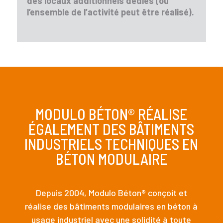
des locaux additionnels dédiés (où
l’ensemble de l’activité peut être réalisé).
MODULO
BÉTON®
RÉALISE
ÉGALEMENT DES BÂTIMENTS
INDUSTRIELS TECHNIQUES EN
BÉTON MODULAIRE
Depuis 2004, Modulo
Béton®
conçoit et
réalise des bâtiments modulaires en béton à
usage industriel avec une solidité à toute